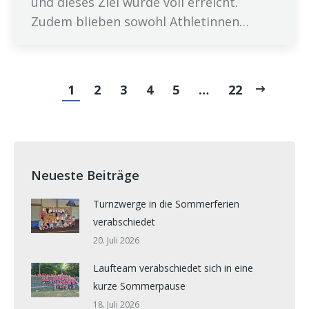
und dieses Ziel wurde voll erreicht.
Zudem blieben sowohl Athletinnen…
1
2
3
4
5
…
22
Neueste Beiträge
Turnzwerge in die Sommerferien
verabschiedet
20. Juli 2026
Laufteam verabschiedet sich in eine
kurze Sommerpause
18. Juli 2026