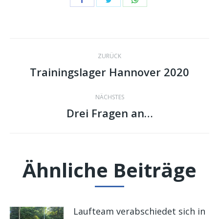
Share
Share
Share
on
on
on
Facebook
Twitter
WhatsApp
Kommentarnavig
ZURÜCK
Trainingslager Hannover 2020
Vorheriger
Beitrag:
NÄCHSTES
Drei Fragen an…
Nächster
Beitrag:
Ähnliche Beiträge
Laufteam verabschiedet sich in