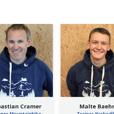
bastian Cramer
Malte Baeh
iner Mountainbike
Trainer Krokodi