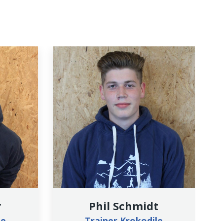
r
Phil Schmidt
le
Trainer Krokodile