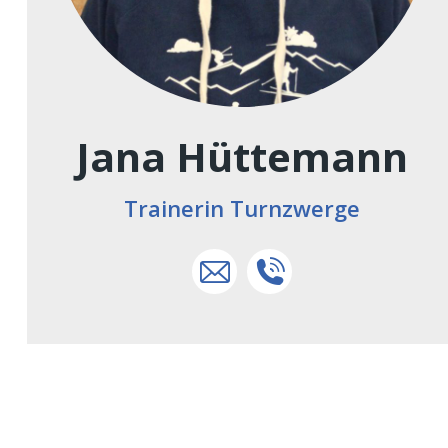
Jana Hüttemann
Trainerin Turnzwerge
jana.weilandt@sc-
+49
hagen-
171
wildewiese.de
4987583