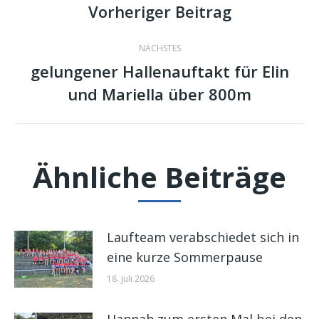
Vorheriger Beitrag
Vorheriger
Beitrag:
NÄCHSTES
gelungener Hallenauftakt für Elin
Nächster
und Mariella über 800m
Beitrag:
Ähnliche Beiträge
Laufteam verabschiedet sich in
eine kurze Sommerpause
18. Juli 2026
Hannah zum ersten Mal bei den