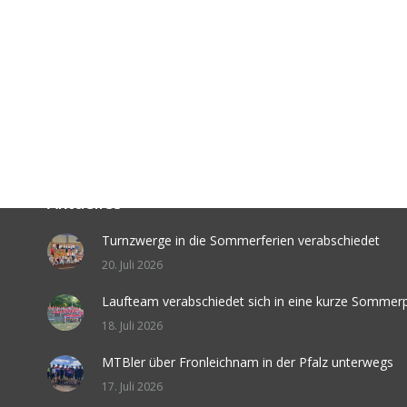
Aktuelles
Turnzwerge in die Sommerferien verabschiedet
20. Juli 2026
Laufteam verabschiedet sich in eine kurze Sommer
18. Juli 2026
MTBler über Fronleichnam in der Pfalz unterwegs
17. Juli 2026