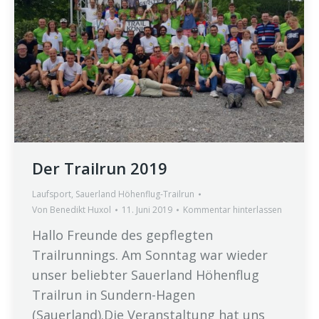
Der Trailrun 2019
Laufsport
,
Sauerland Höhenflug-Trailrun
Von
Benedikt Huxol
11. Juni 2019
Kommentar hinterlassen
Hallo Freunde des gepflegten
Trailrunnings. Am Sonntag war wieder
unser beliebter Sauerland Höhenflug
Trailrun in Sundern-Hagen
(Sauerland).Die Veranstaltung hat uns