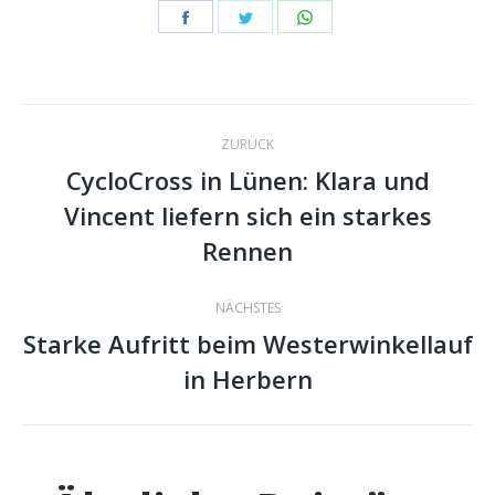
Share
Share
Share
on
on
on
Facebook
Twitter
WhatsApp
Kommentarnavig
ZURÜCK
CycloCross in Lünen: Klara und
Vincent liefern sich ein starkes
Vorheriger
Beitrag:
Rennen
NÄCHSTES
Starke Aufritt beim Westerwinkellauf
Nächster
in Herbern
Beitrag: